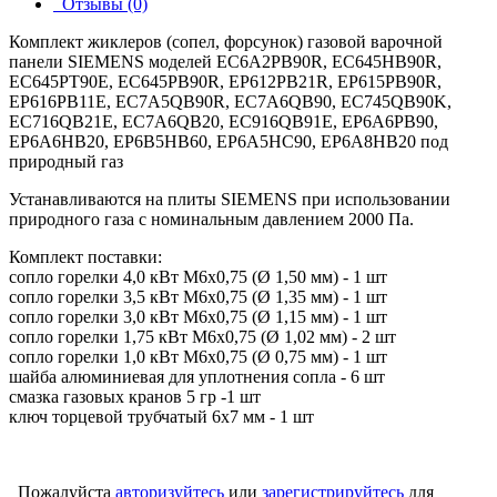
Отзывы (0)
Комплект жиклеров (сопел, форсунок) газовой варочной
панели SIEMENS моделей EC6A2PB90R, EC645HB90R,
EC645PT90E, EC645PB90R, EP612PB21R, EP615PB90R,
EP616PB11E, EC7A5QB90R, EC7A6QB90, EC745QB90K,
EC716QB21E, EC7A6QB20, EC916QB91E, EP6A6PB90,
EP6A6HB20, EP6B5HB60, EP6A5HC90, EP6A8HB20 под
природный газ
Устанавливаются на плиты SIEMENS при использовании
природного газа с номинальным давлением 2000 Па.
Комплект поставки:
сопло горелки 4,0 кВт М6х0,75 (Ø 1,50 мм) - 1 шт
сопло горелки 3,5 кВт М6х0,75 (Ø 1,35 мм) - 1 шт
сопло горелки 3,0 кВт М6х0,75 (Ø 1,15 мм) - 1 шт
сопло горелки 1,75 кВт М6х0,75 (Ø 1,02 мм) - 2 шт
сопло горелки 1,0 кВт М6х0,75 (Ø 0,75 мм) - 1 шт
шайба алюминиевая для уплотнения сопла - 6 шт
смазка газовых кранов 5 гр -1 шт
ключ торцевой трубчатый 6х7 мм - 1 шт
Пожалуйста
авторизуйтесь
или
зарегистрируйтесь
для