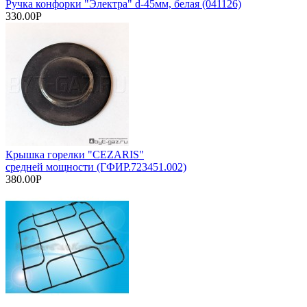
Ручка конфорки "Электра" d-45мм, белая (041126)
330.00Р
Крышка горелки "CEZARIS"
средней мощности (ГФИР.723451.002)
380.00Р