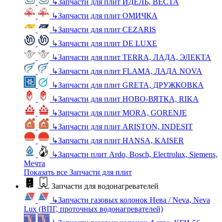
↳
Запчасти для плит ИДЕЛЬ, ВЕСТА
↳
Запчасти для плит ОМИЧКА
↳
Запчасти для плит CEZARIS
↳
Запчасти для плит DE LUXE
↳
Запчасти для плит TERRA, ЛАДА, ЭЛЕКТА
↳
Запчасти для плит FLAMA, ЛАДА NOVA
↳
Запчасти для плит GRETA, ДРУЖКОВКА
↳
Запчасти для плит НОВО-ВЯТКА, RIKA
↳
Запчасти для плит MORA, GORENJE
↳
Запчасти для плит ARISTON, INDESIT
↳
Запчасти для плит HANSA, KAISER
↳
Запчасти плит Ardo, Bosch, Electrolux, Siemens,
Мечта
Показать все Запчасти для плит
Запчасти для водонагревателей
↳
Запчасти газовых колонок Нева / Neva, Neva
Lux (ВПГ, проточных водонагревателей)