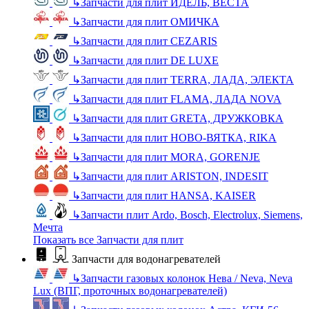
↳
Запчасти для плит ИДЕЛЬ, ВЕСТА
↳
Запчасти для плит ОМИЧКА
↳
Запчасти для плит CEZARIS
↳
Запчасти для плит DE LUXE
↳
Запчасти для плит TERRA, ЛАДА, ЭЛЕКТА
↳
Запчасти для плит FLAMA, ЛАДА NOVA
↳
Запчасти для плит GRETA, ДРУЖКОВКА
↳
Запчасти для плит НОВО-ВЯТКА, RIKA
↳
Запчасти для плит MORA, GORENJE
↳
Запчасти для плит ARISTON, INDESIT
↳
Запчасти для плит HANSA, KAISER
↳
Запчасти плит Ardo, Bosch, Electrolux, Siemens,
Мечта
Показать все Запчасти для плит
Запчасти для водонагревателей
↳
Запчасти газовых колонок Нева / Neva, Neva
Lux (ВПГ, проточных водонагревателей)