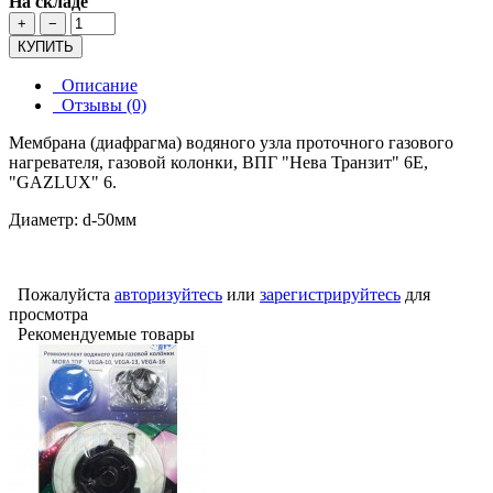
На складе
+
−
КУПИТЬ
Описание
Отзывы (0)
Мембрана (диафрагма) водяного узла проточного газового
нагревателя, газовой колонки, ВПГ "Нева Транзит" 6Е,
"GAZLUX" 6.
Диаметр: d-50мм
Пожалуйста
авторизуйтесь
или
зарегистрируйтесь
для
просмотра
Рекомендуемые товары