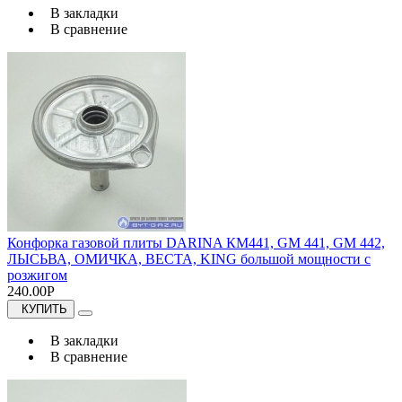
В закладки
В сравнение
Конфорка газовой плиты DARINA КМ441, GM 441, GM 442,
ЛЫСЬВА, ОМИЧКА, ВЕСТА, KING большой мощности с
розжигом
240.00Р
КУПИТЬ
В закладки
В сравнение