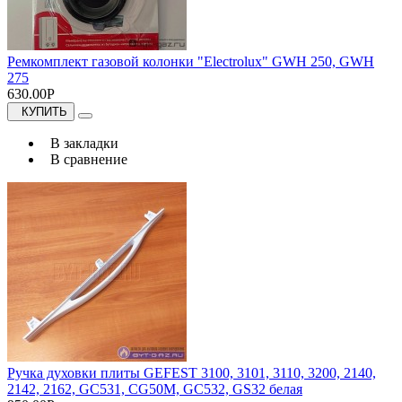
Ремкомплект газовой колонки "Electrolux" GWH 250, GWH
275
630.00Р
КУПИТЬ
В закладки
В сравнение
Ручка духовки плиты GEFEST 3100, 3101, 3110, 3200, 2140,
2142, 2162, GC531, CG50M, GC532, GS32 белая