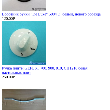
Воротник ручки "De Luxe" 5004 Э, белый, нового образца
120.00Р
Ручка плиты GEFEST 700, 900, 910, СН1210 белая,
настольных плит
250.00Р