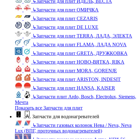
↳
Запчасти для плит ИДЕЛЬ, ВЕСТА
↳
Запчасти для плит ОМИЧКА
↳
Запчасти для плит CEZARIS
↳
Запчасти для плит DE LUXE
↳
Запчасти для плит TERRA, ЛАДА, ЭЛЕКТА
↳
Запчасти для плит FLAMA, ЛАДА NOVA
↳
Запчасти для плит GRETA, ДРУЖКОВКА
↳
Запчасти для плит НОВО-ВЯТКА, RIKA
↳
Запчасти для плит MORA, GORENJE
↳
Запчасти для плит ARISTON, INDESIT
↳
Запчасти для плит HANSA, KAISER
↳
Запчасти плит Ardo, Bosch, Electrolux, Siemens,
Мечта
Показать все Запчасти для плит
Запчасти для водонагревателей
↳
Запчасти газовых колонок Нева / Neva, Neva
Lux (ВПГ, проточных водонагревателей)