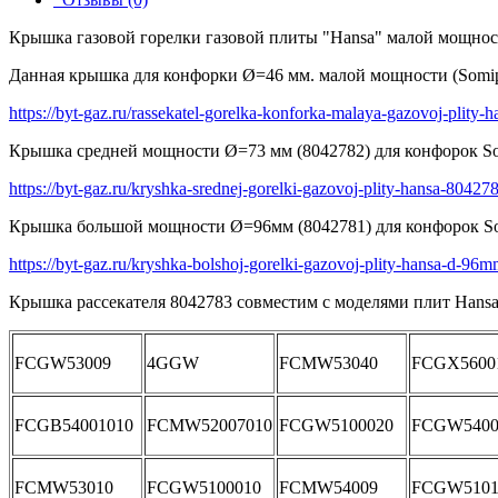
Крышка газовой горелки газовой плиты "Hansa" малой мощност
Данная крышка для конфорки Ø=46 мм. малой мощности (Somipr
https://byt-gaz.ru/rassekatel-gorelka-konforka-malaya-gazovoj-plity
Крышка средней мощности Ø=73 мм (8042782) для конфорок So
https://byt-gaz.ru/kryshka-srednej-gorelki-gazovoj-plity-hansa-80427
Крышка большой мощности Ø=96мм (8042781) для конфорок So
https://byt-gaz.ru/kryshka-bolshoj-gorelki-gazovoj-plity-hansa-d-9
Крышка рассекателя 8042783 совместим с моделями плит Hansa
FCGW53009
4GGW
FCMW53040
FCGX5600
FCGB54001010
FCMW52007010
FCGW5100020
FCGW5400
FCMW53010
FCGW5100010
FCMW54009
FCGW5101