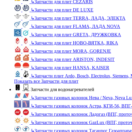
↳
Запчасти для плит CEZARIS
↳
Запчасти для плит DE LUXE
↳
Запчасти для плит TERRA, ЛАДА, ЭЛЕКТА
↳
Запчасти для плит FLAMA, ЛАДА NOVA
↳
Запчасти для плит GRETA, ДРУЖКОВКА
↳
Запчасти для плит НОВО-ВЯТКА, RIKA
↳
Запчасти для плит MORA, GORENJE
↳
Запчасти для плит ARISTON, INDESIT
↳
Запчасти для плит HANSA, KAISER
↳
Запчасти плит Ardo, Bosch, Electrolux, Siemens,
Показать все Запчасти для плит
Запчасти для водонагревателей
↳
Запчасти газовых колонок Нева / Neva, Neva L
↳
Запчасти газовых колонок Астра, КГИ-56, ВПГ
↳
Запчасти газовых колонок Ладогаз (ВПГ, прото
↳
Запчасти газовых колонок GazLux (ВПГ, прото
↳
Запчасти газовых колонок Таганрог Газоаппара