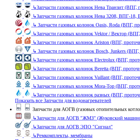
↳
Запчасти газовых колонок Нева Транзит (ВПГ, 
↳
Запчасти газовых колонок Нева 3208, ВПГ-18,
↳
Запчасти газовых колонок Oasis, Roda (ВПГ, п
↳
Запчасти газовых колонок Vektor / Вектор (ВПГ
↳
Запчасти газовых колонок Ariston (ВПГ, прото
↳
Запчасти газовых колонок Bosch, Junkers (ВПГ
↳
Запчасти газовых колонок Electrolux (ВПГ, про
↳
Запчасти газовых колонок Beretta (ВПГ, проточ
↳
Запчасти газовых колонок Vaillant (ВПГ, прото
↳
Запчасти газовых колонок Mora-Top (ВПГ, прот
↳
Запчасти газовых колонок разных (ВПГ, прото
Показать все Запчасти для водонагревателей
Запчасти для АОГВ (газовых отопительных котло
↳
Запчасти для АОГВ "ЖМЗ" (Жуковский машино
↳
Запчасти для АОГВ ЭПО "Сигнал"
↳
Ремкомплекты, мембраны