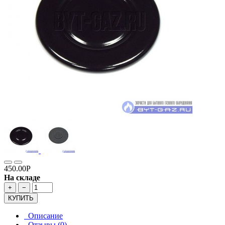
450.00Р
На складе
+
−
КУПИТЬ
Описание
Отзывы (0)