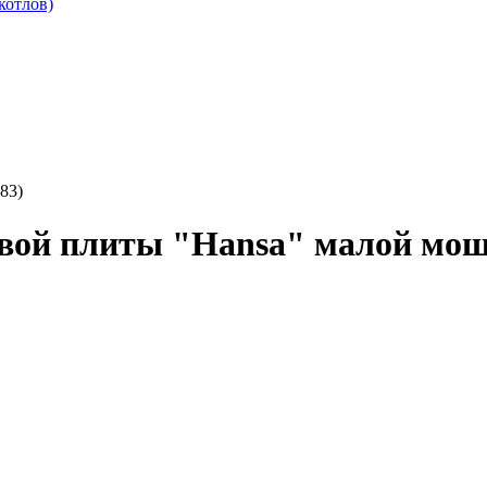
котлов)
83)
вой плиты "Hansa" малой мощн