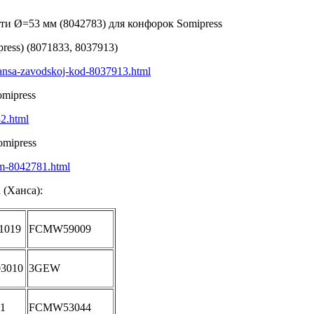
и Ø=53 мм (8042783) для конфорок Somipress
ess) (8071833, 8037913)
-hansa-zavodskoj-kod-8037913.html
mipress
82.html
mipress
6mm-8042781.html
 (Ханса):
1019
FCMW59009
3010
3GEW
1
FCMW53044