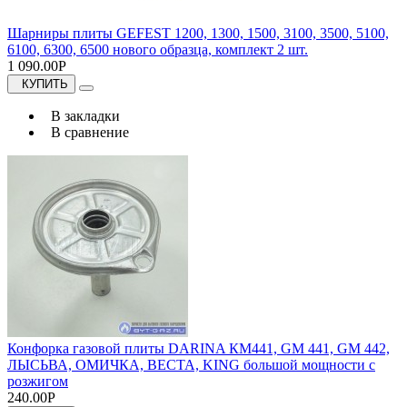
Шарниры плиты GEFEST 1200, 1300, 1500, 3100, 3500, 5100,
6100, 6300, 6500 нового образца, комплект 2 шт.
1 090.00Р
КУПИТЬ
В закладки
В сравнение
Конфорка газовой плиты DARINA КМ441, GM 441, GM 442,
ЛЫСЬВА, ОМИЧКА, ВЕСТА, KING большой мощности с
розжигом
240.00Р