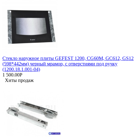
Стекло наружное плиты GEFEST 1200, CG60M, GC612, GS12
(598*442мм) черный мрамор, с отверстиями под ручку
(1200.18.1.001-04)
1 500.00Р
Хиты продаж