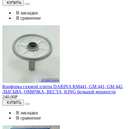
КУПИТЬ
В закладки
В сравнение
Конфорка газовой плиты DARINA КМ441, GM 441, GM 442,
ЛЫСЬВА, ОМИЧКА, ВЕСТА, KING большой мощности
240.00Р
КУПИТЬ
В закладки
В сравнение