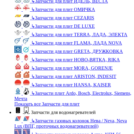
↳
Запчасти для плит ИДЕЛЬ, ВЕСТА
↳
Запчасти для плит ОМИЧКА
↳
Запчасти для плит CEZARIS
↳
Запчасти для плит DE LUXE
↳
Запчасти для плит TERRA, ЛАДА, ЭЛЕКТА
↳
Запчасти для плит FLAMA, ЛАДА NOVA
↳
Запчасти для плит GRETA, ДРУЖКОВКА
↳
Запчасти для плит НОВО-ВЯТКА, RIKA
↳
Запчасти для плит MORA, GORENJE
↳
Запчасти для плит ARISTON, INDESIT
↳
Запчасти для плит HANSA, KAISER
↳
Запчасти плит Ardo, Bosch, Electrolux, Siemens,
Мечта
Показать все Запчасти для плит
Запчасти для водонагревателей
↳
Запчасти газовых колонок Нева / Neva, Neva
Lux (ВПГ, проточных водонагревателей)