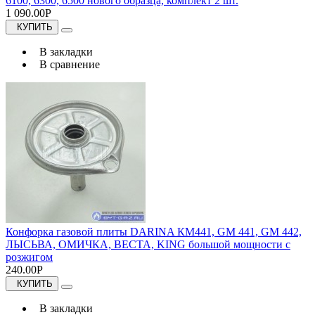
6100, 6300, 6500 нового образца, комплект 2 шт.
1 090.00Р
КУПИТЬ
В закладки
В сравнение
Конфорка газовой плиты DARINA КМ441, GM 441, GM 442,
ЛЫСЬВА, ОМИЧКА, ВЕСТА, KING большой мощности с
розжигом
240.00Р
КУПИТЬ
В закладки