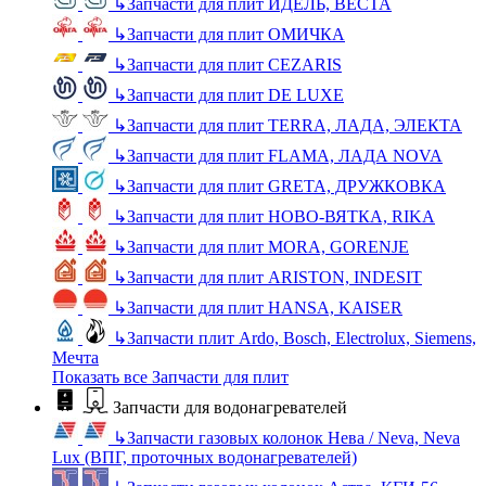
↳
Запчасти для плит ИДЕЛЬ, ВЕСТА
↳
Запчасти для плит ОМИЧКА
↳
Запчасти для плит CEZARIS
↳
Запчасти для плит DE LUXE
↳
Запчасти для плит TERRA, ЛАДА, ЭЛЕКТА
↳
Запчасти для плит FLAMA, ЛАДА NOVA
↳
Запчасти для плит GRETA, ДРУЖКОВКА
↳
Запчасти для плит НОВО-ВЯТКА, RIKA
↳
Запчасти для плит MORA, GORENJE
↳
Запчасти для плит ARISTON, INDESIT
↳
Запчасти для плит HANSA, KAISER
↳
Запчасти плит Ardo, Bosch, Electrolux, Siemens,
Мечта
Показать все Запчасти для плит
Запчасти для водонагревателей
↳
Запчасти газовых колонок Нева / Neva, Neva
Lux (ВПГ, проточных водонагревателей)