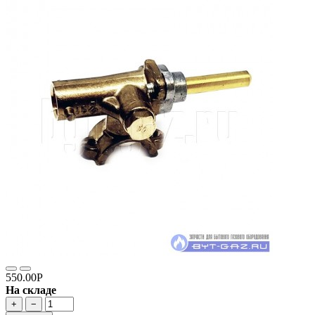
550.00Р
На складе
+
−