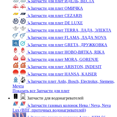
↳
Запчасти для плит ИДЕЛЬ, ВЕСТА
↳
Запчасти для плит ОМИЧКА
↳
Запчасти для плит CEZARIS
↳
Запчасти для плит DE LUXE
↳
Запчасти для плит TERRA, ЛАДА, ЭЛЕКТА
↳
Запчасти для плит FLAMA, ЛАДА NOVA
↳
Запчасти для плит GRETA, ДРУЖКОВКА
↳
Запчасти для плит НОВО-ВЯТКА, RIKA
↳
Запчасти для плит MORA, GORENJE
↳
Запчасти для плит ARISTON, INDESIT
↳
Запчасти для плит HANSA, KAISER
↳
Запчасти плит Ardo, Bosch, Electrolux, Siemens,
Мечта
Показать все Запчасти для плит
Запчасти для водонагревателей
↳
Запчасти газовых колонок Нева / Neva, Neva
Lux (ВПГ, проточных водонагревателей)