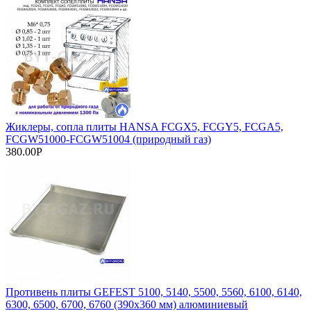
Жиклеры, сопла плиты HANSA FCGX5, FCGY5, FCGA5,
FCGW51000-FCGW51004 (природный газ)
380.00Р
Противень плиты GEFEST 5100, 5140, 5500, 5560, 6100, 6140,
6300, 6500, 6700, 6760 (390х360 мм) алюминиевый