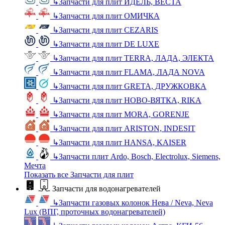
↳
Запчасти для плит ИДЕЛЬ, ВЕСТА
↳
Запчасти для плит ОМИЧКА
↳
Запчасти для плит CEZARIS
↳
Запчасти для плит DE LUXE
↳
Запчасти для плит TERRA, ЛАДА, ЭЛЕКТА
↳
Запчасти для плит FLAMA, ЛАДА NOVA
↳
Запчасти для плит GRETA, ДРУЖКОВКА
↳
Запчасти для плит НОВО-ВЯТКА, RIKA
↳
Запчасти для плит MORA, GORENJE
↳
Запчасти для плит ARISTON, INDESIT
↳
Запчасти для плит HANSA, KAISER
↳
Запчасти плит Ardo, Bosch, Electrolux, Siemens,
Мечта
Показать все Запчасти для плит
Запчасти для водонагревателей
↳
Запчасти газовых колонок Нева / Neva, Neva
Lux (ВПГ, проточных водонагревателей)