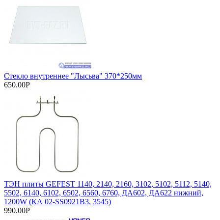
Стекло внутреннее "Лысьва" 370*250мм
650.00Р
ТЭН плиты GEFEST 1140, 2140, 2160, 3102, 5102, 5112, 5140,
5502, 6140, 6102, 6502, 6560, 6760, ДА602, ДА622 нижний,
1200W (КА 02-SS0921В3, 3545)
990.00Р