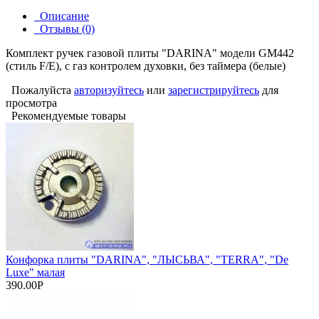
Описание
Отзывы (0)
Комплект ручек газовой плиты "DARINA" модели GM442
(стиль F/E), с газ контролем духовки, без таймера (белые)
Пожалуйста
авторизуйтесь
или
зарегистрируйтесь
для
просмотра
Рекомендуемые товары
Конфорка плиты "DARINA", "ЛЫСЬВА", "TERRA", "De
Luxe" малая
390.00Р