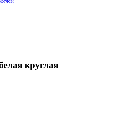
котлов)
белая круглая