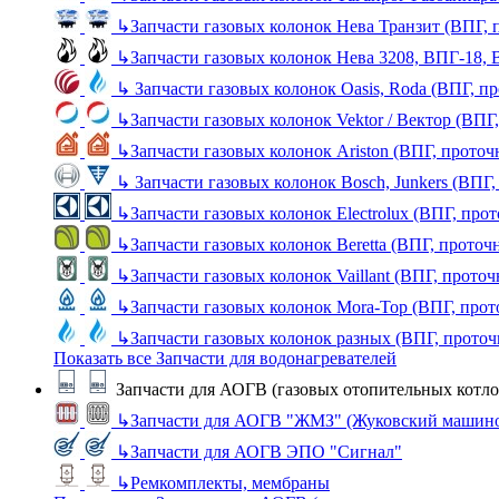
↳
Запчасти газовых колонок Нева Транзит (ВПГ, 
↳
Запчасти газовых колонок Нева 3208, ВПГ-18,
↳
Запчасти газовых колонок Oasis, Roda (ВПГ, п
↳
Запчасти газовых колонок Vektor / Вектор (ВПГ
↳
Запчасти газовых колонок Ariston (ВПГ, прото
↳
Запчасти газовых колонок Bosch, Junkers (ВПГ
↳
Запчасти газовых колонок Electrolux (ВПГ, про
↳
Запчасти газовых колонок Beretta (ВПГ, проточ
↳
Запчасти газовых колонок Vaillant (ВПГ, прото
↳
Запчасти газовых колонок Mora-Top (ВПГ, прот
↳
Запчасти газовых колонок разных (ВПГ, прото
Показать все Запчасти для водонагревателей
Запчасти для АОГВ (газовых отопительных котло
↳
Запчасти для АОГВ "ЖМЗ" (Жуковский машино
↳
Запчасти для АОГВ ЭПО "Сигнал"
↳
Ремкомплекты, мембраны