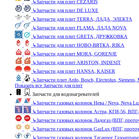
↳
Запчасти для плит CEZARIS
↳
Запчасти для плит DE LUXE
↳
Запчасти для плит TERRA, ЛАДА, ЭЛЕКТА
↳
Запчасти для плит FLAMA, ЛАДА NOVA
↳
Запчасти для плит GRETA, ДРУЖКОВКА
↳
Запчасти для плит НОВО-ВЯТКА, RIKA
↳
Запчасти для плит MORA, GORENJE
↳
Запчасти для плит ARISTON, INDESIT
↳
Запчасти для плит HANSA, KAISER
↳
Запчасти плит Ardo, Bosch, Electrolux, Siemens,
Показать все Запчасти для плит
Запчасти для водонагревателей
↳
Запчасти газовых колонок Нева / Neva, Neva L
↳
Запчасти газовых колонок Астра, КГИ-56, ВПГ
↳
Запчасти газовых колонок Ладогаз (ВПГ, прото
↳
Запчасти газовых колонок GazLux (ВПГ, прото
↳
Запчасти газовых колонок Таганрог Газоаппара