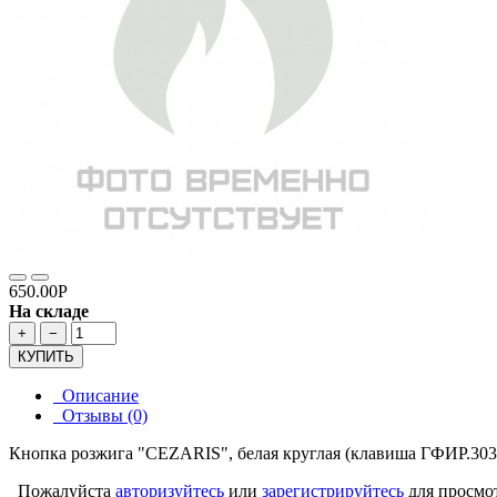
650.00Р
На складе
+
−
КУПИТЬ
Описание
Отзывы (0)
Кнопка розжига "CEZARIS", белая круглая (клавиша ГФИР.3036
Пожалуйста
авторизуйтесь
или
зарегистрируйтесь
для просмо