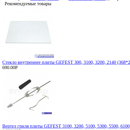
Рекомендуемые товары
Стекло внутреннее плиты GEFEST 300, 3100, 3200, 2140 (368*
690.00Р
Вертел гриля плиты GEFEST 3100, 3200, 5100, 5300, 5500, 6100,