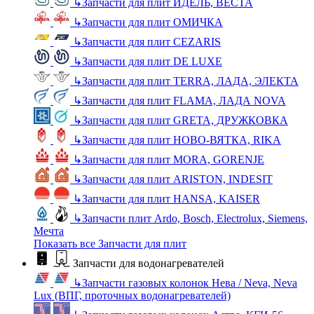
↳
Запчасти для плит ИДЕЛЬ, ВЕСТА
↳
Запчасти для плит ОМИЧКА
↳
Запчасти для плит CEZARIS
↳
Запчасти для плит DE LUXE
↳
Запчасти для плит TERRA, ЛАДА, ЭЛЕКТА
↳
Запчасти для плит FLAMA, ЛАДА NOVA
↳
Запчасти для плит GRETA, ДРУЖКОВКА
↳
Запчасти для плит НОВО-ВЯТКА, RIKA
↳
Запчасти для плит MORA, GORENJE
↳
Запчасти для плит ARISTON, INDESIT
↳
Запчасти для плит HANSA, KAISER
↳
Запчасти плит Ardo, Bosch, Electrolux, Siemens,
Мечта
Показать все Запчасти для плит
Запчасти для водонагревателей
↳
Запчасти газовых колонок Нева / Neva, Neva
Lux (ВПГ, проточных водонагревателей)