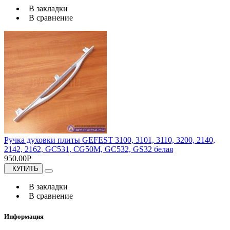
В закладки
В сравнение
Ручка духовки плиты GEFEST 3100, 3101, 3110, 3200, 2140,
2142, 2162, GC531, CG50M, GC532, GS32 белая
950.00Р
КУПИТЬ
В закладки
В сравнение
Информация