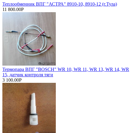
Теплообменник ВПГ "АСТРА" 8910-10, 8910-12 (г.Тула)
11 800.00Р
Термопара ВПГ "BOSCH" WR 10, WR 11, WR 13, WR 14, WR
15, датчик контроля тяги
3 100.00Р