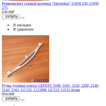
Ремкомплект газовой колонки "Electrolux" GWH 250, GWH
275
630.00Р
КУПИТЬ
В закладки
В сравнение
Ручка духовки плиты GEFEST 3100, 3101, 3110, 3200, 2140,
2142, 2162, GC531, CG50M, GC532, GS32 белая
950.00Р
КУПИТЬ