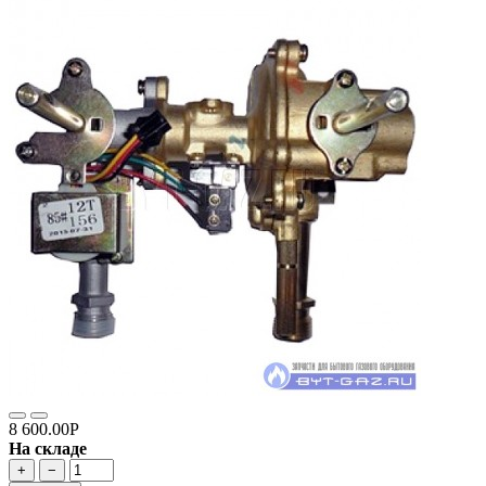
8 600.00Р
На складе
+
−