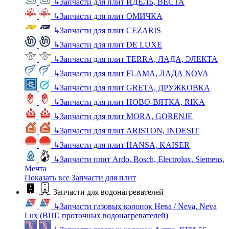
↳
Запчасти для плит ИДЕЛЬ, ВЕСТА
↳
Запчасти для плит ОМИЧКА
↳
Запчасти для плит CEZARIS
↳
Запчасти для плит DE LUXE
↳
Запчасти для плит TERRA, ЛАДА, ЭЛЕКТА
↳
Запчасти для плит FLAMA, ЛАДА NOVA
↳
Запчасти для плит GRETA, ДРУЖКОВКА
↳
Запчасти для плит НОВО-ВЯТКА, RIKA
↳
Запчасти для плит MORA, GORENJE
↳
Запчасти для плит ARISTON, INDESIT
↳
Запчасти для плит HANSA, KAISER
↳
Запчасти плит Ardo, Bosch, Electrolux, Siemens,
Мечта
Показать все Запчасти для плит
Запчасти для водонагревателей
↳
Запчасти газовых колонок Нева / Neva, Neva
Lux (ВПГ, проточных водонагревателей)