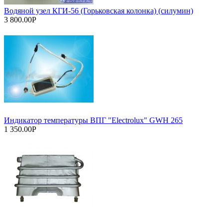
Водяной узел КГИ-56 (Горьковская колонка) (силумин)
3 800.00Р
Индикатор температуры ВПГ "Electrolux" GWH 265
1 350.00Р