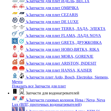
↳
Запчасти для плит ИДЕЛЬ, ВЕСТА
↳
Запчасти для плит ОМИЧКА
↳
Запчасти для плит CEZARIS
↳
Запчасти для плит DE LUXE
↳
Запчасти для плит TERRA, ЛАДА, ЭЛЕКТА
↳
Запчасти для плит FLAMA, ЛАДА NOVA
↳
Запчасти для плит GRETA, ДРУЖКОВКА
↳
Запчасти для плит НОВО-ВЯТКА, RIKA
↳
Запчасти для плит MORA, GORENJE
↳
Запчасти для плит ARISTON, INDESIT
↳
Запчасти для плит HANSA, KAISER
↳
Запчасти плит Ardo, Bosch, Electrolux, Siemens,
Мечта
Показать все Запчасти для плит
Запчасти для водонагревателей
↳
Запчасти газовых колонок Нева / Neva, Neva
Lux (ВПГ, проточных водонагревателей)