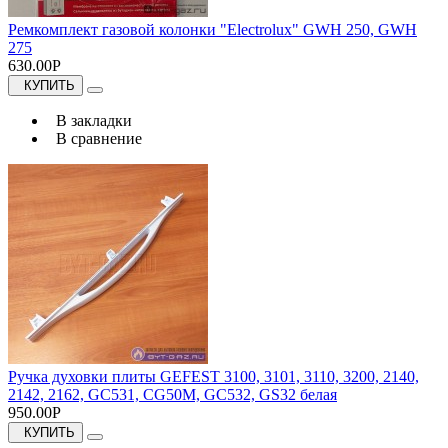
Ремкомплект газовой колонки "Electrolux" GWH 250, GWH
275
630.00Р
КУПИТЬ
В закладки
В сравнение
Ручка духовки плиты GEFEST 3100, 3101, 3110, 3200, 2140,
2142, 2162, GC531, CG50M, GC532, GS32 белая
950.00Р
КУПИТЬ