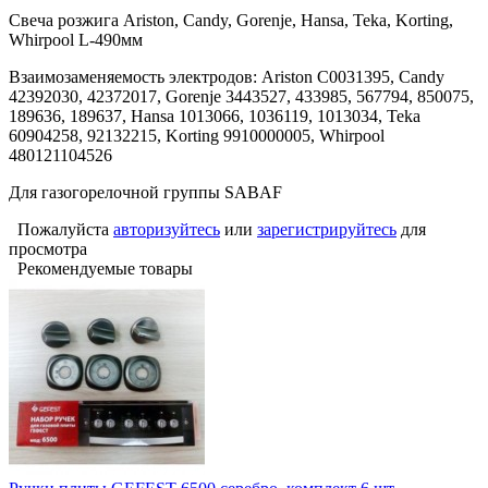
Свеча розжига Ariston, Candy, Gorenje, Hansa, Teka, Korting,
Whirpool L-490мм
Взаимозаменяемость электродов: Ariston С0031395, Candy
42392030, 42372017, Gorenje 3443527, 433985, 567794, 850075,
189636, 189637, Hansa 1013066, 1036119, 1013034, Teka
60904258, 92132215, Korting 9910000005, Whirpool
480121104526
Для газогорелочной группы SABAF
Пожалуйста
авторизуйтесь
или
зарегистрируйтесь
для
просмотра
Рекомендуемые товары