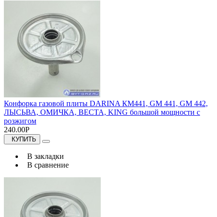
Конфорка газовой плиты DARINA КМ441, GM 441, GM 442,
ЛЫСЬВА, ОМИЧКА, ВЕСТА, KING большой мощности с
розжигом
240.00Р
КУПИТЬ
В закладки
В сравнение