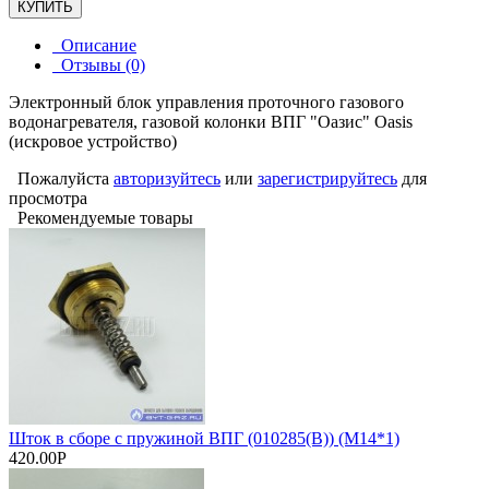
КУПИТЬ
Описание
Отзывы (0)
Электронный блок управления проточного газового
водонагревателя, газовой колонки ВПГ "Оазис" Oasis
(искровое устройство)
Пожалуйста
авторизуйтесь
или
зарегистрируйтесь
для
просмотра
Рекомендуемые товары
Шток в сборе с пружиной ВПГ (010285(В)) (М14*1)
420.00Р