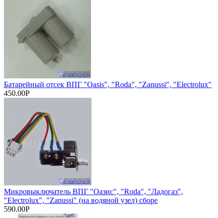
Батарейный отсек ВПГ "Oasis", "Roda", "Zanussi", "Electrolux"
450.00Р
Микровыключатель ВПГ "Оазис", "Roda", "Ладогаз",
"Electrolux", "Zanussi" (на водяной узел) сборе
590.00Р