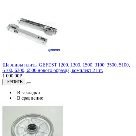
Шарниры плиты GEFEST 1200, 1300, 1500, 3100, 3500, 5100,
6100, 6300, 6500 нового образца, комплект 2 шт.
1 090.00Р
КУПИТЬ
В закладки
В сравнение