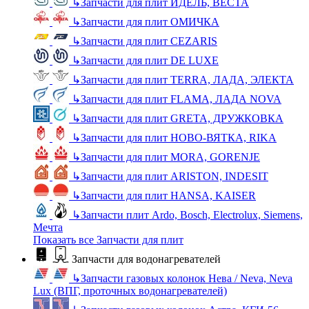
↳
Запчасти для плит ИДЕЛЬ, ВЕСТА
↳
Запчасти для плит ОМИЧКА
↳
Запчасти для плит CEZARIS
↳
Запчасти для плит DE LUXE
↳
Запчасти для плит TERRA, ЛАДА, ЭЛЕКТА
↳
Запчасти для плит FLAMA, ЛАДА NOVA
↳
Запчасти для плит GRETA, ДРУЖКОВКА
↳
Запчасти для плит НОВО-ВЯТКА, RIKA
↳
Запчасти для плит MORA, GORENJE
↳
Запчасти для плит ARISTON, INDESIT
↳
Запчасти для плит HANSA, KAISER
↳
Запчасти плит Ardo, Bosch, Electrolux, Siemens,
Мечта
Показать все Запчасти для плит
Запчасти для водонагревателей
↳
Запчасти газовых колонок Нева / Neva, Neva
Lux (ВПГ, проточных водонагревателей)