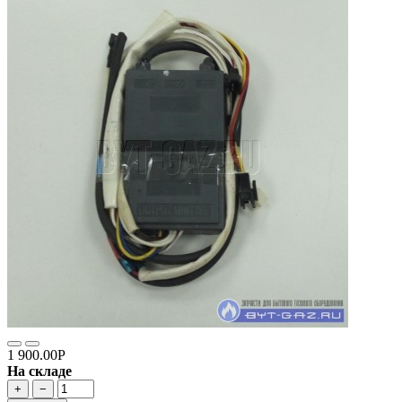
1 900.00Р
На складе
+
−